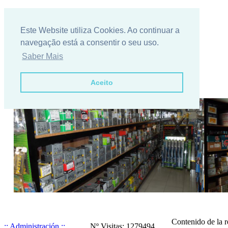
Informação ao Consumidor - Resolução
Este Website utiliza Cookies. Ao continuar a
Alternativa de litígios - RAL Informe-se
Aqui
navegação está a consentir o seu uso.
Saber Mais
Tomei conhecimento
Presentación
Aceito
Contenido de la 
:: Administración ::
Nº Visitas: 1279494